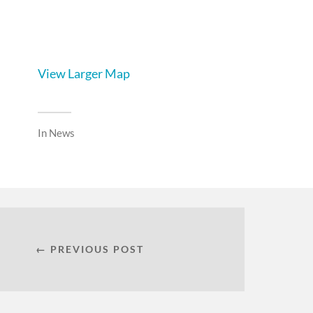
View Larger Map
In
News
← PREVIOUS POST